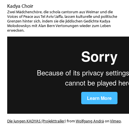
Kadya Choir
Zwei Mädchenchöre, die schola cantorum aus Weimar und die
Voices of Peace aus Tel Aviv/Jaffa, lassen kulturelle und politische
Grenzen hinter sich, indem sie die jiddischen Gedichte Kadya
Molodowskys mit Alan Bern Vertonungen wieder zum Leben
erwecken.
Die jungen KADYAS (Projekttrailer)
from
Wolfgang Andrä
on
Vimeo
.