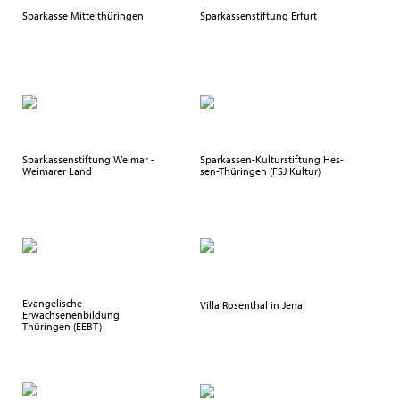
Sparkasse Mittelthüringen
Sparkassenstiftung Erfurt
Sparkassenstiftung Weimar -
Spar­kas­sen­-Kul­tur­stif­tung Hes­
Weimarer Land
sen-Thü­rin­gen (FSJ Kul­tur)
Evangelische
Villa Rosenthal in Jena
Erwachsenenbildung
Thüringen (EEBT)