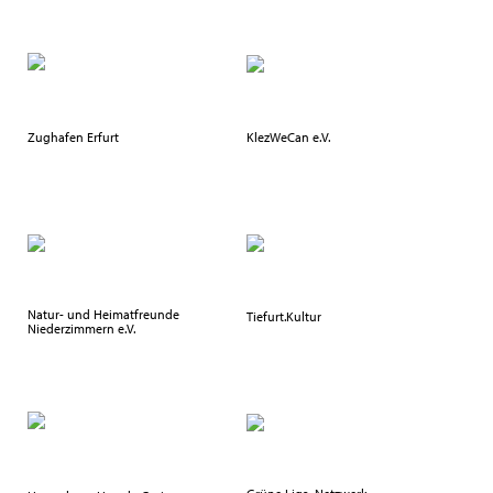
Zughafen Erfurt
KlezWeCan e.V.
Natur- und Heimatfreunde
Tiefurt.Kultur
Niederzimmern e.V.