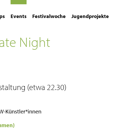
ps
Events
Festivalwoche
Jugendprojekte
Late Night
taltung (etwa 22.30)
W-Künstler*innen
ommen)