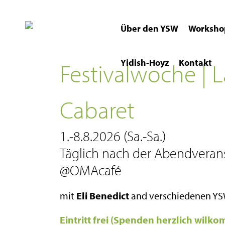
Über den YSW
Worksho
Yidish-Hoyz
Kontakt
Festivalwoche | 
Cabaret
1.-8.8.2026 (Sa.-Sa.)
Täglich nach der Abendverans
@OMAcafé
mit
Eli Benedict
and verschiedenen YS
Eintritt frei (Spenden herzlich wilk