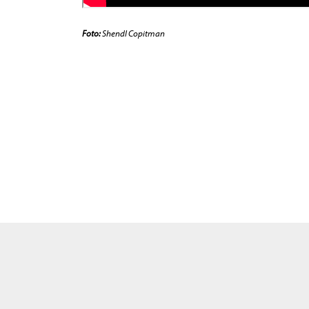
Foto:
Shendl Copitman
Wir benutzen nur n