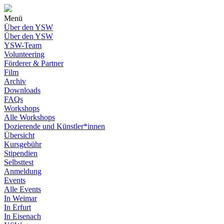
Menü
Über den YSW
Über den YSW
YSW-Team
Volunteering
Förderer & Partner
Film
Archiv
Downloads
FAQs
Workshops
Alle Workshops
Dozierende und Künstler*innen
Übersicht
Kursgebühr
Stipendien
Selbsttest
Anmeldung
Events
Alle Events
In Weimar
In Erfurt
In Eisenach