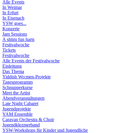
Alle Events
In Weimar
In Erfurt
In Eisenach
YSW goes...
Konzerte
Jam Sessions
A shtim fun harts
Festivalwoche
Tickets
Festivalwoche
Alle Events der Festivalwoche
Einleitung
Das Thema
Yiddish Wo:men-Projekte
Tagesprogramm
Schnupperkurse
Meet the Artist
Abendveranstaltungen
Late Night Cabaret
Jugendprojekte
YAM Ensemble
Caravan Orchestra & Choir
Jugendklezmerband
YSW-Workshops für Kinder und Jugendliche