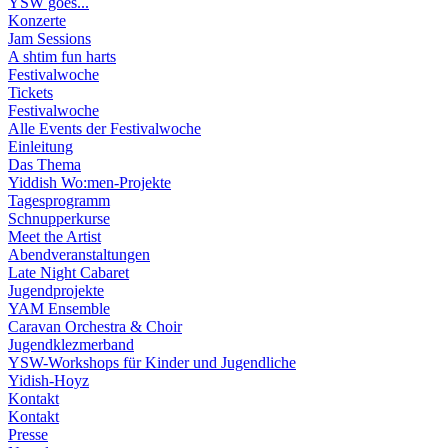
YSW goes...
Konzerte
Jam Sessions
A shtim fun harts
Festivalwoche
Tickets
Festivalwoche
Alle Events der Festivalwoche
Einleitung
Das Thema
Yiddish Wo:men-Projekte
Tagesprogramm
Schnupperkurse
Meet the Artist
Abendveranstaltungen
Late Night Cabaret
Jugendprojekte
YAM Ensemble
Caravan Orchestra & Choir
Jugendklezmerband
YSW-Workshops für Kinder und Jugendliche
Yidish-Hoyz
Kontakt
Kontakt
Presse