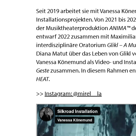
Seit 2019 arbeitet sie mit Vanessa Kö
Installationsprojekten. Von 2021 bis 202
der Musiktheaterproduktion
ANIMA™
de
entwarf 2022 zusammen mit Maximilian S
interdisziplinäre Oratorium
Glikl – A Mu
Diana Matut über das Leben von Glikl v
Vanessa Könemund als Video- und Insta
Geste
zusammen. In diesem Rahm
en en
HEAT
.
>>
Instagram: @mirel__la