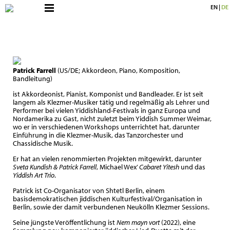
EN
|
DE
Patrick Farrell
(
US/DE; Akkordeon, Piano, Komposition,
Bandleitung)
ist Akkordeonist, Pianist, Komponist und Bandleader. Er ist seit
langem als Klezmer-Musiker tätig und regelmäßig als Lehrer und
Performer bei vielen Yiddishland-Festivals in ganz Europa und
Nordamerika zu Gast, nicht zuletzt beim Yiddish Summer Weimar,
wo er in verschiedenen Workshops unterrichtet hat, darunter
Einführung in die Klezmer-Musik, das Tanzorchester und
Chassidische Musik.
Er hat an vielen renommierten Projekten mitgewirkt, darunter
Sveta Kundish & Patrick Farrell
, Michael Wex’
Cabaret Yitesh
und das
Yiddish Art Trio
.
Patrick ist Co-Organisator von Shtetl Berlin, einem
basisdemokratischen jiddischen Kulturfestival/Organisation in
Berlin, sowie der damit verbundenen Neukölln Klezmer Sessions.
Seine jüngste Veröffentlichung ist
Nem mayn vort
(2022), eine