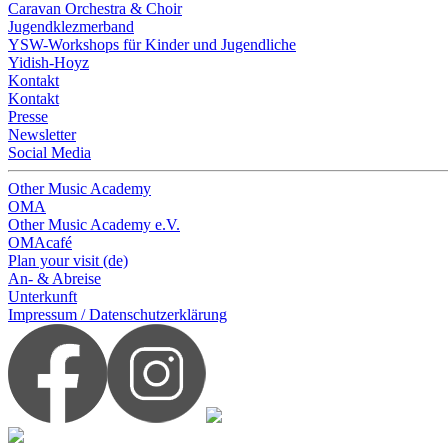
Caravan Orchestra & Choir
Jugendklezmerband
YSW-Workshops für Kinder und Jugendliche
Yidish-Hoyz
Kontakt
Kontakt
Presse
Newsletter
Social Media
Other Music Academy
OMA
Other Music Academy e.V.
OMAcafé
Plan your visit (de)
An- & Abreise
Unterkunft
Impressum / Datenschutzerklärung