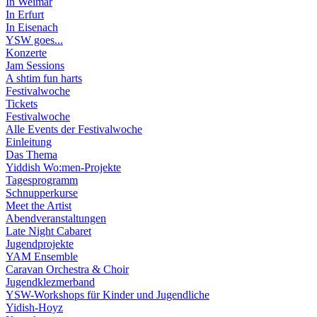
In Weimar
In Erfurt
In Eisenach
YSW goes...
Konzerte
Jam Sessions
A shtim fun harts
Festivalwoche
Tickets
Festivalwoche
Alle Events der Festivalwoche
Einleitung
Das Thema
Yiddish Wo:men-Projekte
Tagesprogramm
Schnupperkurse
Meet the Artist
Abendveranstaltungen
Late Night Cabaret
Jugendprojekte
YAM Ensemble
Caravan Orchestra & Choir
Jugendklezmerband
YSW-Workshops für Kinder und Jugendliche
Yidish-Hoyz