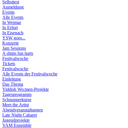
Selbsttest
Anmeldung
Events
Alle Events
In Weimar
In Erfurt
In Eisenach
YSW goes...
Konzerte
Jam Sessions
A shtim fun harts
Festivalwoche
Tickets
Festivalwoche
Alle Events der Festivalwoche
Einleitung
Das Thema
Yiddish Wo:men-Projekte
Tagesprogramm
Schnupperkurse
Meet the Artist
Abendveranstaltungen
Late Night Cabaret
Jugendprojekte
YAM Ensemble