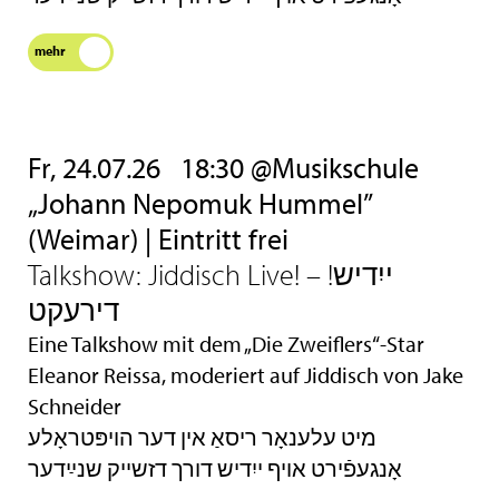
mehr
Fr, 24.07.26
18:30 @Musikschule
„Johann Nepomuk Hummel”
(Weimar) | Eintritt frei
Talkshow: Jiddisch Live! – !ייִדיש
דירעקט
Eine Talkshow mit dem „Die Zweiflers“-Star
Eleanor Reissa, moderiert auf Jiddisch von Jake
Schneider
מיט עלענאָר ריסאַ אין דער הױפּטראָלע
אָנגעפֿירט אױף ייִדיש דורך דזשײק שנײַדער