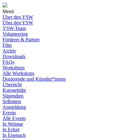
Menü
Über den YSW
Über den YSW
YSW-Team
Volunteering
Förderer & Partner
Film
Archiv
Downloads
FAQs
Workshops
Alle Workshops
Dozierende und Künstler*innen
Übersicht
Kursgebühr
Stipendien
Selbsttest
Anmeldung
Events
Alle Events
In Weimar
In Erfurt
In Eisenach