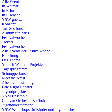
Alle Events
In Weimar
In Erfurt
In Eisenach
YSW goes...
Konzerte
Jam Sessions
A shtim fun harts
Festivalwoche
Tickets
Festivalwoche
Alle Events der Festivalwoche
Einleitung
Das Thema
Yiddish Wo:men-Projekte
Tagesprogramm
Schnupperkurse
Meet the Artist
Abendveranstaltungen
Late Night Cabaret
Jugendprojekte
YAM Ensemble
Caravan Orchestra & Choir
Jugendklezmerband
YSW-Workshops für Kinder und Jugendliche