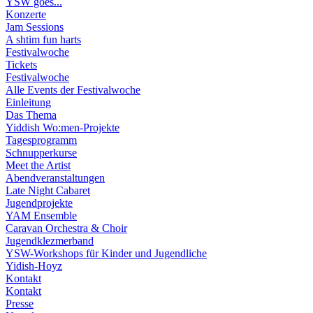
YSW goes...
Konzerte
Jam Sessions
A shtim fun harts
Festivalwoche
Tickets
Festivalwoche
Alle Events der Festivalwoche
Einleitung
Das Thema
Yiddish Wo:men-Projekte
Tagesprogramm
Schnupperkurse
Meet the Artist
Abendveranstaltungen
Late Night Cabaret
Jugendprojekte
YAM Ensemble
Caravan Orchestra & Choir
Jugendklezmerband
YSW-Workshops für Kinder und Jugendliche
Yidish-Hoyz
Kontakt
Kontakt
Presse