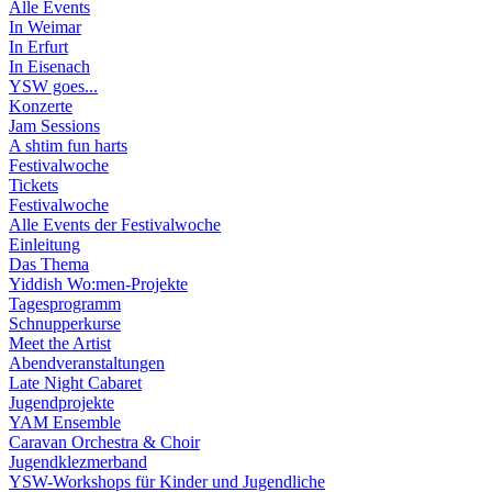
Alle Events
In Weimar
In Erfurt
In Eisenach
YSW goes...
Konzerte
Jam Sessions
A shtim fun harts
Festivalwoche
Tickets
Festivalwoche
Alle Events der Festivalwoche
Einleitung
Das Thema
Yiddish Wo:men-Projekte
Tagesprogramm
Schnupperkurse
Meet the Artist
Abendveranstaltungen
Late Night Cabaret
Jugendprojekte
YAM Ensemble
Caravan Orchestra & Choir
Jugendklezmerband
YSW-Workshops für Kinder und Jugendliche