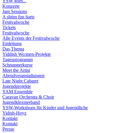
YSW goes...
Konzerte
Jam Sessions
A shtim fun harts
Festivalwoche
Tickets
Festivalwoche
Alle Events der Festivalwoche
Einleitung
Das Thema
Yiddish Wo:men-Projekte
Tagesprogramm
Schnupperkurse
Meet the Artist
Abendveranstaltungen
Late Night Cabaret
Jugendprojekte
YAM Ensemble
Caravan Orchestra & Choir
Jugendklezmerband
YSW-Workshops für Kinder und Jugendliche
Yidish-Hoyz
Kontakt
Kontakt
Presse