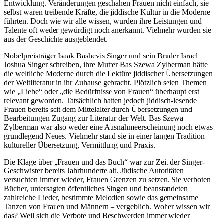
Entwicklung. Veränderungen geschahen Frauen nicht einfach, sie
selbst waren treibende Kräfte, die jiddische Kultur in die Moderne
führten. Doch wie wir alle wissen, wurden ihre Leistungen und
Talente oft weder gewürdigt noch anerkannt. Vielmehr wurden sie
aus der Geschichte ausgeblendet.
Nobelpreisträger Isaak Bashevis Singer und sein Bruder Israel
Joshua Singer schreiben, ihre Mutter Bas Szewa Zylberman hätte
die weltliche Moderne durch die Lektüre jiddischer Übersetzungen
der Weltliteratur in ihr Zuhause gebracht. Plötzlich seien Themen
wie „Liebe“ oder „die Bedürfnisse von Frauen“ überhaupt erst
relevant geworden. Tatsächlich hatten jedoch jiddisch-lesende
Frauen bereits seit dem Mittelalter durch Übersetzungen und
Bearbeitungen Zugang zur Literatur der Welt. Bas Szewa
Zylberman war also weder eine Ausnahmeerscheinung noch etwas
grundlegend Neues. Vielmehr stand sie in einer langen Tradition
kultureller Übersetzung, Vermittlung und Praxis.
Die Klage über „Frauen und das Buch“ war zur Zeit der Singer-
Geschwister bereits Jahrhunderte alt. Jüdische Autoritäten
versuchten immer wieder, Frauen Grenzen zu setzen. Sie verboten
Bücher, untersagten öffentliches Singen und beanstandeten
zahlreiche Lieder, bestimmte Melodien sowie das gemeinsame
Tanzen von Frauen und Männern – vergeblich. Woher wissen wir
das? Weil sich die Verbote und Beschwerden immer wieder