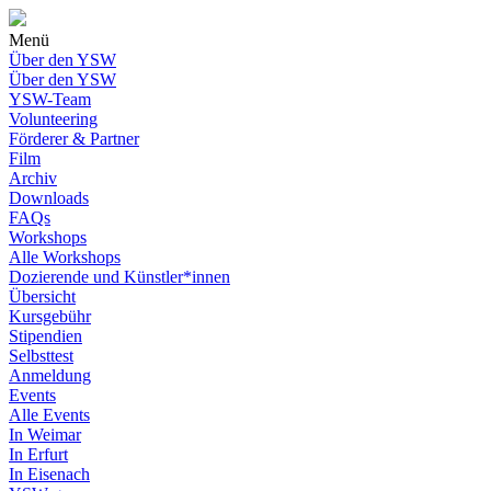
Menü
Über den YSW
Über den YSW
YSW-Team
Volunteering
Förderer & Partner
Film
Archiv
Downloads
FAQs
Workshops
Alle Workshops
Dozierende und Künstler*innen
Übersicht
Kursgebühr
Stipendien
Selbsttest
Anmeldung
Events
Alle Events
In Weimar
In Erfurt
In Eisenach