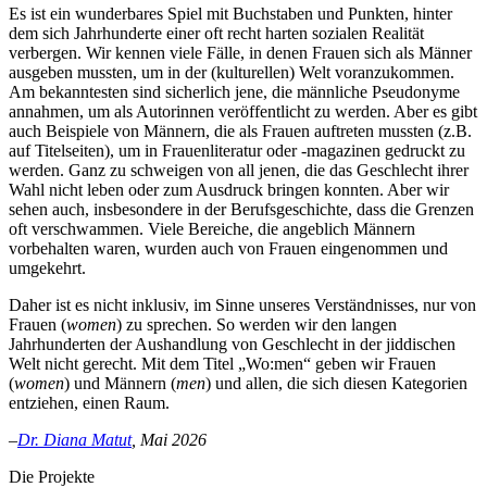
Es ist ein wunderbares Spiel mit Buchstaben und Punkten, hinter
dem sich Jahrhunderte einer oft recht harten sozialen Realität
verbergen. Wir kennen viele Fälle, in denen Frauen sich als Männer
ausgeben mussten, um in der (kulturellen) Welt voranzukommen.
Am bekanntesten sind sicherlich jene, die männliche Pseudonyme
annahmen, um als Autorinnen veröffentlicht zu werden. Aber es gibt
auch Beispiele von Männern, die als Frauen auftreten mussten (z.B.
auf Titelseiten), um in Frauenliteratur oder -magazinen gedruckt zu
werden. Ganz zu schweigen von all jenen, die das Geschlecht ihrer
Wahl nicht leben oder zum Ausdruck bringen konnten. Aber wir
sehen auch, insbesondere in der Berufsgeschichte, dass die Grenzen
oft verschwammen. Viele Bereiche, die angeblich Männern
vorbehalten waren, wurden auch von Frauen eingenommen und
umgekehrt.
Daher ist es nicht inklusiv, im Sinne unseres Verständnisses, nur von
Frauen (
women
) zu sprechen. So werden wir den langen
Jahrhunderten der Aushandlung von Geschlecht in der jiddischen
Welt nicht gerecht. Mit dem Titel „Wo:men“ geben wir Frauen
(
women
) und Männern (
men
) und allen, die sich diesen Kategorien
entziehen, einen Raum.
–
Dr. Diana Matut
, Mai 2026
Die Projekte