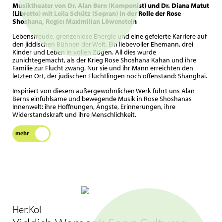
Musiktheater von Dr. Alan Bern (Komponist) und Dr. Diana Matut
(Libretto) mit Leila Schütz (Sopran) in der Rolle der Rose
Shoshana, Regie: Maximilian Löwenstein
Lebensfreude, grenzenlose Energie und eine gefeierte Karriere auf
den jiddischen Bühnen der Welt. Ein liebevoller Ehemann, drei
Kinder und Leben in vollen Zügen. All dies wurde
zunichtegemacht, als der Krieg Rose Shoshana Kahan und ihre
Familie zur Flucht zwang. Nur sie und ihr Mann erreichten den
letzten Ort, der jüdischen Flüchtlingen noch offenstand: Shanghai.
Inspiriert von diesem außergewöhnlichen Werk führt uns Alan
Berns einfühlsame und bewegende Musik in Rose Shoshanas
Innenwelt: ihre Hoffnungen, Ängste, Erinnerungen, ihre
Widerstandskraft und ihre Menschlichkeit.
mehr
Her:Kol