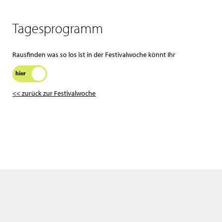
Tagesprogramm
Rausfinden was so los ist in der Festivalwoche könnt Ihr
hier
<< zurück zur Festivalwoche
Wir benutzen nur notwengige Cookies. Bitte lies auch unsere
Datenschutzerklärung
.