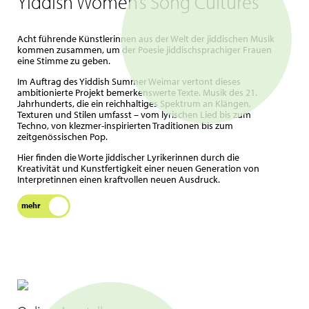
Yiddish Women’s Song Cultures
Acht führende Künstlerinnen aus der Welt der jiddischen Musik
kommen zusammen, um der Poesie jiddischsprachiger Frauen
eine Stimme zu geben.
Im Auftrag des Yiddish Summer Weimar vertont dieses
ambitionierte Projekt bemerkenswerte Texte. Musik des 21.
Jahrhunderts, die ein reichhaltiges Spektrum an Klängen,
Texturen und Stilen umfasst – vom lyrischen Lied bis zum
Techno, von klezmer-inspirierten Traditionen bis zum
zeitgenössischen Pop.
Hier finden die Worte jiddischer Lyrikerinnen durch die
Kreativität und Kunstfertigkeit einer neuen Generation von
Interpretinnen einen kraftvollen neuen Ausdruck.
mehr