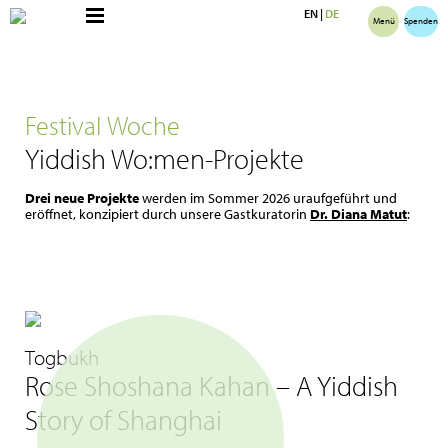
EN
|
DE
Menü
Spenden
Festival Woche
Yiddish Wo:men-Projekte
Drei neue Projekte
werden im Sommer 2026 uraufgeführt und
eröffnet, konzipiert durch unsere Gastkuratorin
Dr. Diana Matut
:
Togbukh
Rose Shoshana Kahan – A Yiddish
Story of Shanghai