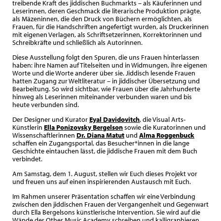
treibende Kraft des jiddischen Buchmarkts – als Käuferinnen und
Leserinnen, deren Geschmack die literarische Produktion prägte,
als Mäzeninnen, die den Druck von Büchern ermöglichten, als
Frauen, für die Handschriften angefertigt wurden, als Druckerinnen
mit eigenen Verlagen, als Schriftsetzerinnen, Korrektorinnen und
Schreibkräfte und schließlich als Autorinnen.
Diese Ausstellung folgt den Spuren, die uns Frauen hinterlassen
haben: ihre Namen auf Titelseiten und in Widmungen, ihre eigenen
Worte und die Worte anderer über sie. Jiddisch lesende Frauen
hatten Zugang zur Weltliteratur – in jiddischer Übersetzung und
Bearbeitung. So wird sichtbar, wie Frauen über die Jahrhunderte
hinweg als Leserinnen miteinander verbunden waren und bis
heute verbunden sind.
Der Designer und Kurator
Eyal Davidovitch
, die Visual Arts-
Künstlerin
Ella Ponizovsky Bergelson
sowie die Kuratorinnen und
Wissenschaftlerinnen
Dr. Diana Matut
und
Alma Roggenbuck
schaffen ein Zugangsportal, das Besucher*innen in die lange
Geschichte eintauchen lässt, die jiddische Frauen mit dem Buch
verbindet.
Am Samstag, dem 1. August, stellen wir Euch dieses Projekt vor
und freuen uns auf einen inspirierenden Austausch mit Euch.
Im Rahmen unserer Präsentation schaffen wir eine Verbindung
zwischen den jiddischen Frauen der Vergangenheit und Gegenwart
durch Ella Bergelsons künstlerische Intervention. Sie wird auf die
Wände der Other Music Academy schreiben und kalligraphieren