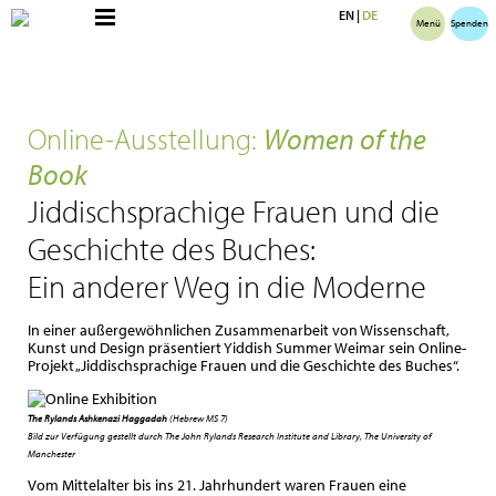
EN
|
DE
Menü
Spenden
Online-Ausstellung:
Women of the
Book
Jiddischsprachige Frauen und die
Geschichte des Buches
:
Ein anderer Weg in die Moderne
In einer außergewöhnlichen Zusammenarbeit von Wissenschaft,
Kunst und Design präsentiert Yiddish Summer Weimar sein Online-
Projekt „Jiddischsprachige Frauen und die Geschichte des Buches“.
The Rylands Ashkenazi Haggadah
(Hebrew MS 7)
Bild zur Verfügung gestellt durch The John Rylands Research Institute and Library, The University of
Manchester
Vom Mittelalter bis ins 21. Jahrhundert waren Frauen eine