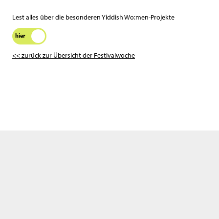
Lest alles über die besonderen Yiddish Wo:men-Projekte
hier
<< zurück zur Übersicht der Festivalwoche
Wir benutzen nur notwengige Cookies. Bitte lies auch unsere
Datenschutzerklärung
.