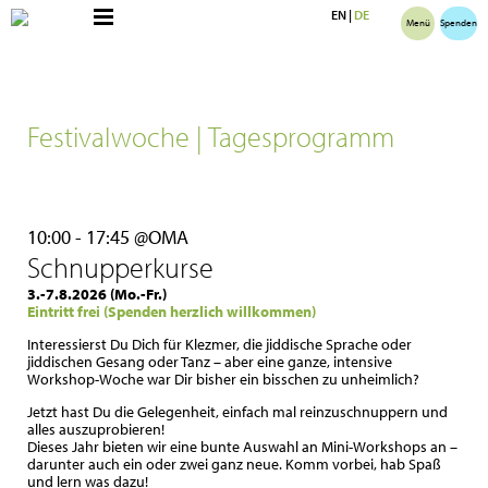
EN
|
DE
Menü
Spenden
Festivalwoche | Tagesprogramm
10:00 - 17:45 @OMA
Schnupperkurse
3.-7.8.2026 (Mo.-Fr.)
Eintritt frei (Spenden herzlich willkommen)
Interessierst Du Dich für Klezmer, die jiddische Sprache oder
jiddischen Gesang oder Tanz – aber eine ganze, intensive
Workshop-Woche war Dir bisher ein bisschen zu unheimlich?
Jetzt hast Du die Gelegenheit, einfach mal reinzuschnuppern und
alles auszuprobieren!
Dieses Jahr bieten wir eine bunte Auswahl an Mini-Workshops an –
darunter auch ein oder zwei ganz neue. Komm vorbei, hab Spaß
und lern was dazu!