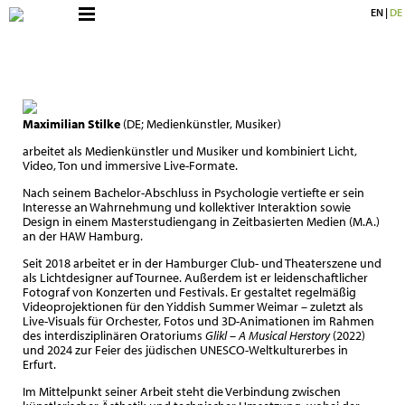
EN
|
DE
Maximilian Stilke
(DE; Medienkünstler, Musiker)
arbeitet als Medienkünstler und Musiker und kombiniert Licht,
Video, Ton und immersive Live-Formate.
Nach seinem Bachelor-Abschluss in Psychologie vertiefte er sein
Interesse an Wahrnehmung und kollektiver Interaktion sowie
Design in einem Masterstudiengang in Zeitbasierten Medien (M.A.)
an der HAW Hamburg.
Seit 2018 arbeitet er in der Hamburger Club- und Theaterszene und
als Lichtdesigner auf Tournee. Außerdem ist er leidenschaftlicher
Fotograf von Konzerten und Festivals. Er gestaltet regelmäßig
Videoprojektionen für den Yiddish Summer Weimar – zuletzt als
Live-Visuals für Orchester, Fotos und 3D-Animationen im Rahmen
des interdisziplinären Oratoriums
Glikl – A Musical Herstory
(2022)
und 2024 zur Feier des jüdischen UNESCO-Weltkulturerbes in
Erfurt.
Im Mittelpunkt seiner Arbeit steht die Verbindung zwischen