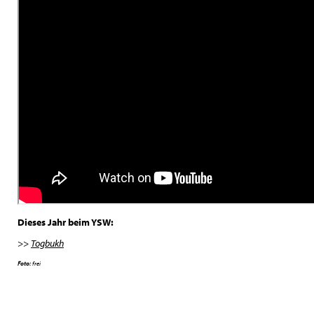
Dieses Jahr beim YSW:
>>
Togbukh
Foto:
frei